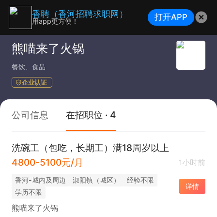
香聘（香河招聘求职网）
打开APP
用app更方便！
熊喵来了火锅
餐饮、食品
企业认证
公司信息
在招职位 · 4
洗碗工（包吃，长期工）满18周岁以上
4800-5100元/月
1小时前
香河-城内及周边
淑阳镇（城区）
经验不限
详情
学历不限
熊喵来了火锅