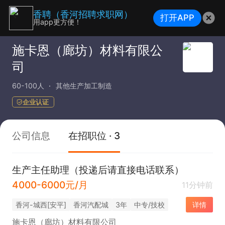
香聘（香河招聘求职网）
打开APP
用app更方便！
施卡恩（廊坊）材料有限公
司
60-100人
其他生产加工制造
企业认证
公司信息
在招职位 · 3
生产主任助理（投递后请直接电话联系）
4000-6000元/月
11分钟前
香河-城西[安平]
香河汽配城
3年
中专/技校
详情
施卡恩（廊坊）材料有限公司