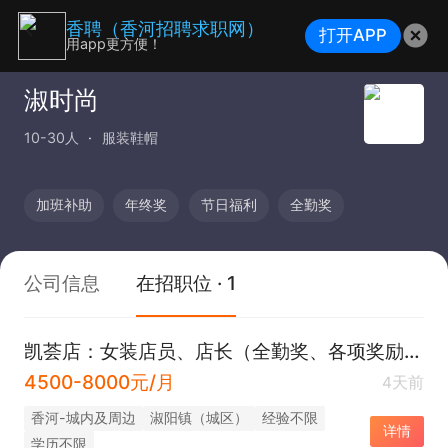
香聘（香河招聘求职网）
打开APP
用app更方便！
淑时尚
10-30人
服装鞋帽
加班补助
年终奖
节日福利
全勤奖
公司信息
在招职位 · 1
凯荟店：女装店员、店长（全勤奖、各项奖励，公休等）
4500-8000元/月
4天前
香河-城内及周边
淑阳镇（城区）
经验不限
详情
学历不限