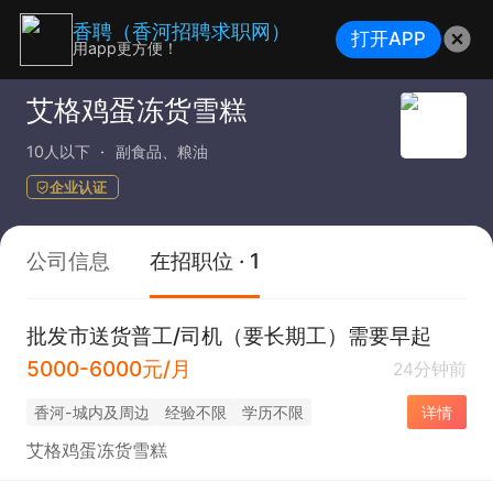
香聘（香河招聘求职网）
打开APP
用app更方便！
艾格鸡蛋冻货雪糕
10人以下
副食品、粮油
企业认证
公司信息
在招职位 · 1
批发市送货普工/司机（要长期工）需要早起
5000-6000元/月
24分钟前
香河-城内及周边
经验不限
学历不限
详情
艾格鸡蛋冻货雪糕