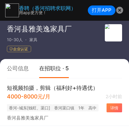
香聘（香河招聘求职网）
打开APP
用app更方便！
香河县雅美逸家具厂
10-30人
家具
企业认证
公司信息
在招职位 · 5
短视频拍摄，剪辑（福利好+待遇优）
4000-8000元/月
2小时前
香河-城东[钱旺、渠口]
香河渠口镇
1年
高中
详情
香河县雅美逸家具厂