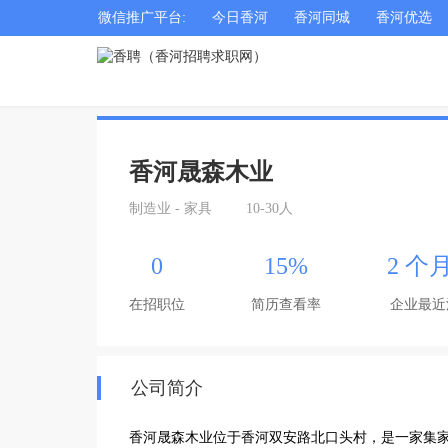
微信推广平台:
今日香河
香河同城
香河优选
香河晟森木业
制造业 - 家具
10-30人
0
15%
2 个
在招职位
简历查看率
企业最近
公司简介
香河晟森木业位于香河双安路北口头村，是一家集