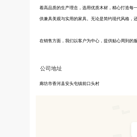
着高品质的生产理念，选用优质木材，精心打造每
供兼具美观与实用的家具。无论是简约现代风格，还
在销售方面，我们以客户为中心，提供贴心周到的
荐合适的家具产品。同时，完善的售后服务体系让
满意与放心。香河晟森木业，以优质的产品和服务
公司地址
廊坊市香河县安头屯镇前口头村