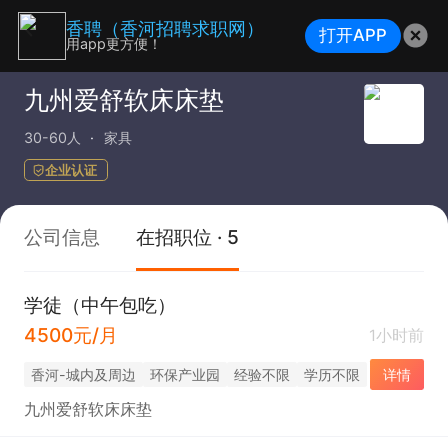
香聘（香河招聘求职网）
打开APP
用app更方便！
九州爱舒软床床垫
30-60人
家具
企业认证
公司信息
在招职位 · 5
学徒（中午包吃）
4500元/月
1小时前
香河-城内及周边
环保产业园
经验不限
学历不限
详情
九州爱舒软床床垫